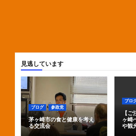
見逃しています
ブロ
ブログ
参政党
【ご
茅ヶ崎市の食と健康を考え
ヶ崎
る交流会
や観