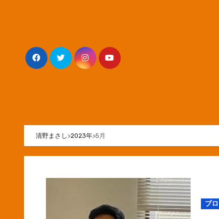
内
容
を
ス
キ
ッ
プ
清野まさし
>
2023年
>
5月
ブロ