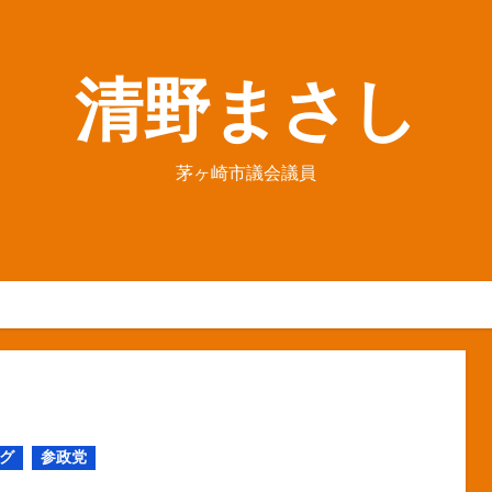
清野まさし
茅ヶ崎市議会議員
グ
参政党