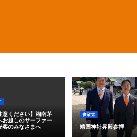
グ
注意ください】湘南茅
参政党
へお越しのサーファー
光客のみなさまへ
靖国神社昇殿参拝